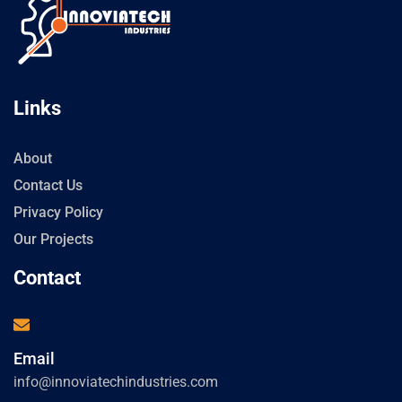
Links
About
Contact Us
Privacy Policy
Our Projects
Contact
Email
info@innoviatechindustries.com