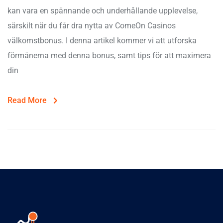
kan vara en spännande och underhållande upplevelse,
särskilt när du får dra nytta av ComeOn Casinos
välkomstbonus. I denna artikel kommer vi att utforska
förmånerna med denna bonus, samt tips för att maximera
din
Read More