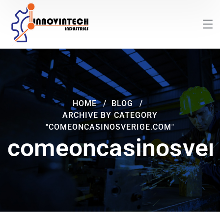
HOME
BLOG
ARCHIVE BY CATEGORY
"COMEONCASINOSVERIGE.COM"
comeoncasinosver