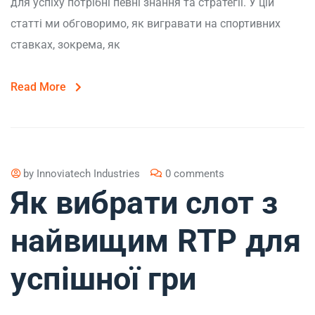
для успіху потрібні певні знання та стратегії. У цій
статті ми обговоримо, як вигравати на спортивних
ставках, зокрема, як
Read More
by
Innoviatech Industries
0 comments
Як вибрати слот з
найвищим RTP для
успішної гри