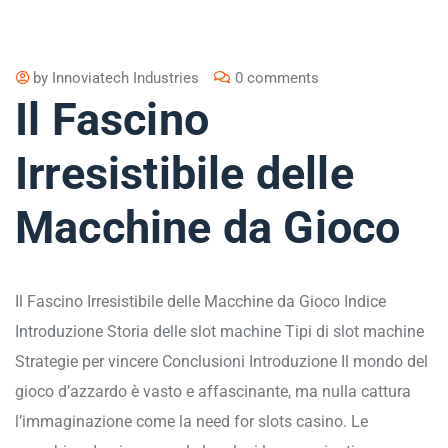
by
Innoviatech Industries
0 comments
Il Fascino
Irresistibile delle
Macchine da Gioco
Il Fascino Irresistibile delle Macchine da Gioco Indice
Introduzione Storia delle slot machine Tipi di slot machine
Strategie per vincere Conclusioni Introduzione Il mondo del
gioco d’azzardo è vasto e affascinante, ma nulla cattura
l’immaginazione come la need for slots casino. Le