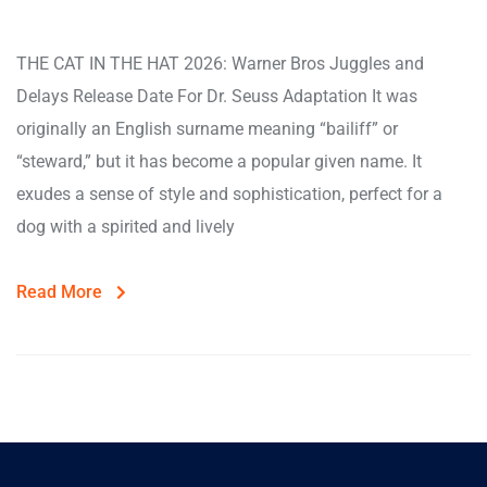
THE CAT IN THE HAT 2026: Warner Bros Juggles and
Delays Release Date For Dr. Seuss Adaptation It was
originally an English surname meaning “bailiff” or
“steward,” but it has become a popular given name. It
exudes a sense of style and sophistication, perfect for a
dog with a spirited and lively
Read More