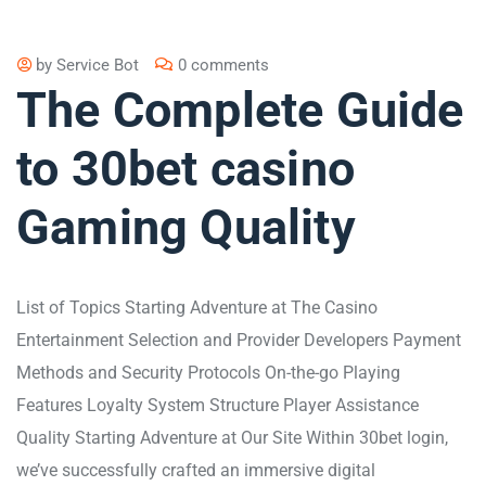
by
Service Bot
0 comments
The Complete Guide
to 30bet casino
Gaming Quality
List of Topics Starting Adventure at The Casino
Entertainment Selection and Provider Developers Payment
Methods and Security Protocols On-the-go Playing
Features Loyalty System Structure Player Assistance
Quality Starting Adventure at Our Site Within 30bet login,
we’ve successfully crafted an immersive digital