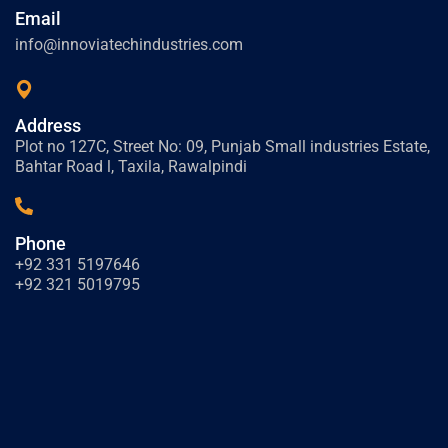
Email
info@innoviatechindustries.com
Address
Plot no 127C, Street No: 09, Punjab Small industries Estate,
Bahtar Road l, Taxila, Rawalpindi
Phone
+92 331 5197646
+92 321 5019795