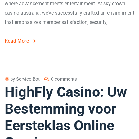
where advancement meets entertainment. At sky crown
casino australia, we’ve successfully crafted an environment
that emphasizes member satisfaction, security,
Read More
by
Service Bot
0 comments
HighFly Casino: Uw
Bestemming voor
Eersteklas Online