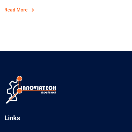
Read More
Links