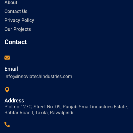
About
Contact Us
Privacy Policy
Our Projects
Contact
Email
info@innoviatechindustries.com
Address
Plot no 127C, Street No: 09, Punjab Small industries Estate,
Bahtar Road l, Taxila, Rawalpindi