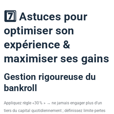
7️⃣ Astuces pour
optimiser son
expérience &
maximiser ses gains
Gestion rigoureuse du
bankroll
Appliquez règle «30 % » → ne jamais engager plus d’un
tiers du capital quotidiennement ; définissez limite pertes