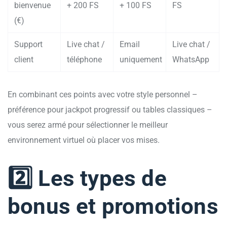
bienvenue
+ 200 FS
+ 100 FS
FS
(€)
Support
Live chat /
Email
Live chat /
client
téléphone
uniquement
WhatsApp
En combinant ces points avec votre style personnel –
préférence pour jackpot progressif ou tables classiques –
vous serez armé pour sélectionner le meilleur
environnement virtuel où placer vos mises.
2️⃣ Les types de
bonus et promotions