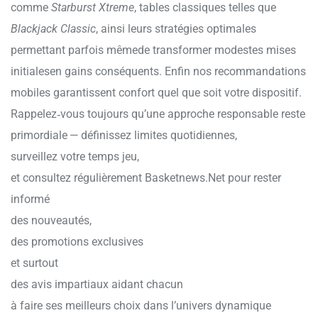
comme
Starburst Xtreme
, tables classiques telles que
Blackjack Classic
, ainsi leurs stratégies optimales
permettant parfois mêmede transformer modestes mises
initiales​en gains conséquents.​ Enfin nos recommandations
mobiles garantissent confort quel que soit votre dispositif.​
Rappelez‑vous toujours qu’une approche responsable reste
primordiale — définissez limites quotidiennes,
surveillez votre temps jeu,
et consultez régulièrement Basketnews.Net pour rester
informé
des nouveautés,
des promotions exclusives
et surtout
des avis impartiaux aidant chacun
à faire ses meilleurs choix dans l’univers dynamique