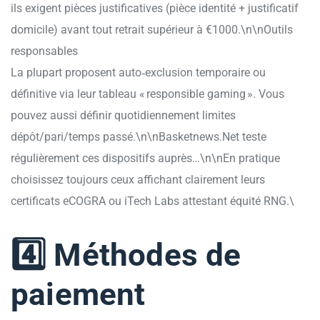
ils exigent pièces justificatives (pièce identité + justificatif
domicile) avant tout retrait supérieur à €1000.\n\nOutils
responsables
La plupart proposent auto‑exclusion temporaire ou
définitive via leur tableau « responsible gaming ». Vous
pouvez aussi définir quotidiennement limites
dépôt/pari/temps passé.\n\nBasketnews.Net teste
régulièrement ces dispositifs auprès…\n\nEn pratique
choisissez toujours ceux affichant clairement leurs
certificats eCOGRA ou iTech Labs attestant équité RNG.\
4️⃣ Méthodes de
paiement