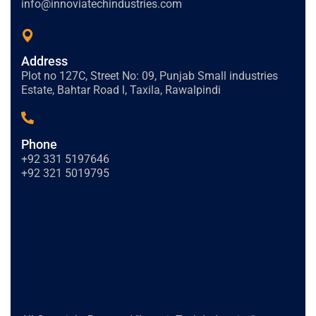
info@innoviatechindustries.com
Address
Plot no 127C, Street No: 09, Punjab Small industries
Estate, Bahtar Road l, Taxila, Rawalpindi
Phone
+92 331 5197646
+92 321 5019795