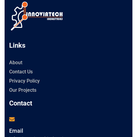
Links
About
Contact Us
Privacy Policy
Our Projects
Contact
Email