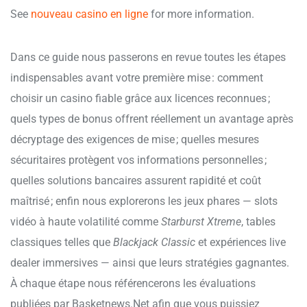
See
nouveau casino en ligne
for more information.
Dans ce guide nous passerons en revue toutes les étapes
indispensables avant votre première mise : comment
choisir un casino fiable grâce aux licences reconnues ;
quels types de bonus offrent réellement un avantage après
décryptage des exigences de mise ; quelles mesures
sécuritaires protègent vos informations personnelles ;
quelles solutions bancaires assurent rapidité et coût
maîtrisé ; enfin nous explorerons les jeux phares — slots
vidéo à haute volatilité comme
Starburst Xtreme
, tables
classiques telles que
Blackjack Classic
et expériences live
dealer immersives — ainsi que leurs stratégies gagnantes.
À chaque étape nous référencerons les évaluations
publiées par Basketnews.Net afin que vous puissiez