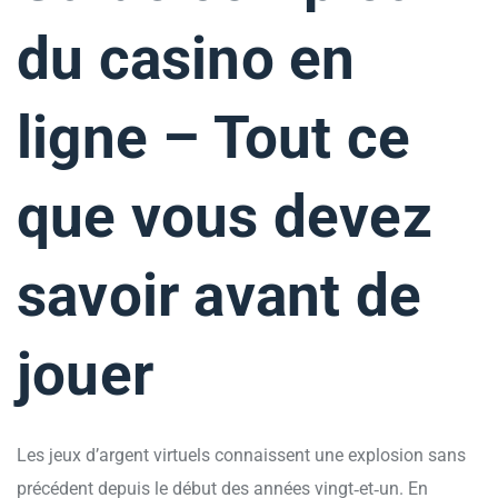
du casino en
ligne – Tout ce
que vous devez
savoir avant de
jouer
Les jeux d’argent virtuels connaissent une explosion sans
précédent depuis le début des années vingt‑et‑un. En