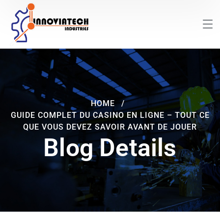
HOME
GUIDE COMPLET DU CASINO EN LIGNE – TOUT CE
QUE VOUS DEVEZ SAVOIR AVANT DE JOUER
Blog Details