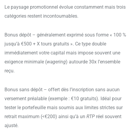
Le paysage promotionnel évolue constamment mais trois
catégories restent incontournables.
Bonus dépôt – généralement exprimé sous forme « 100 %
jusqu’à €500 + X tours gratuits ». Ce type double
immédiatement votre capital mais impose souvent une
exigence minimale (
wagering
) autourde 30x l’ensemble
reçu.
Bonus sans dépôt – offert dès l’inscription sans aucun
versement préalable (exemple : €10 gratuits). Idéal pour
tester le portefeuille mais soumis aux limites strictes sur
retrait maximum (<€200) ainsi qu’à un
RTP
réel souvent
ajusté.