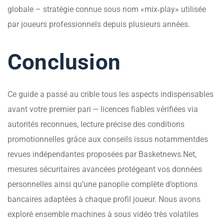
globale – stratégie connue sous nom «mix‑play» utilisée
par joueurs professionnels depuis plusieurs années.
Conclusion
Ce guide a passé au crible tous les aspects indispensables
avant votre premier pari — licences fiables vérifiées via
autorités reconnues, lecture précise des conditions
promotionnelles grâce aux conseils issus notammentdes
revues indépendantes proposées par Basketnews.Net,
mesures sécuritaires avancées protégeant vos données
personnelles ainsi qu’une panoplie complète d’options
bancaires adaptées à chaque profil joueur.​ Nous avons
exploré ensemble machines à sous vidéo très volatiles