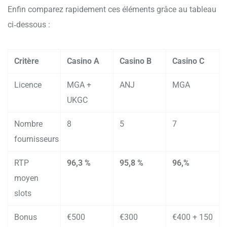
Enfin comparez rapidement ces éléments grâce au tableau
ci‑dessous :
Critère
Casino A
Casino B
Casino C
Licence
MGA +
ANJ
MGA
UKGC
Nombre
8
5
7
fournisseurs
RTP
96,3 %
95,8 %
96,%
moyen
slots
Bonus
€500
€300
€400 + 150