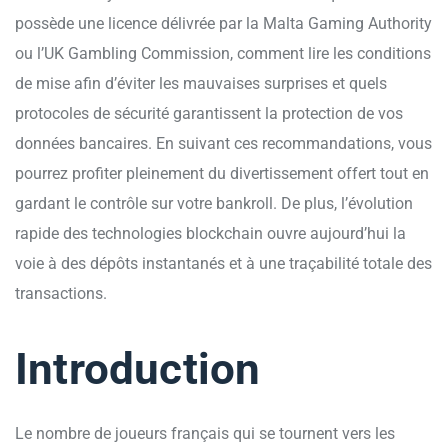
possède une licence délivrée par la Malta Gaming Authority
ou l’UK Gambling Commission, comment lire les conditions
de mise afin d’éviter les mauvaises surprises et quels
protocoles de sécurité garantissent la protection de vos
données bancaires. En suivant ces recommandations, vous
pourrez profiter pleinement du divertissement offert tout en
gardant le contrôle sur votre bankroll. De plus, l’évolution
rapide des technologies blockchain ouvre aujourd’hui la
voie à des dépôts instantanés et à une traçabilité totale des
transactions.
Introduction
Le nombre de joueurs français qui se tournent vers les