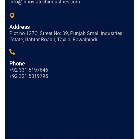
info@innoviatechindustries.com
Address
Plot no 127C, Street No: 09, Punjab Small industries
Estate, Bahtar Road l, Taxila, Rawalpindi
Phone
+92 331 5197646
+92 321 5019795