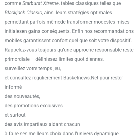
comme
Starburst Xtreme
, tables classiques telles que
Blackjack Classic
, ainsi leurs stratégies optimales
permettant parfois mêmede transformer modestes mises
initiales​en gains conséquents.​ Enfin nos recommandations
mobiles garantissent confort quel que soit votre dispositif.​
Rappelez‑vous toujours qu’une approche responsable reste
primordiale — définissez limites quotidiennes,
surveillez votre temps jeu,
et consultez régulièrement Basketnews.Net pour rester
informé
des nouveautés,
des promotions exclusives
et surtout
des avis impartiaux aidant chacun
à faire ses meilleurs choix dans l’univers dynamique