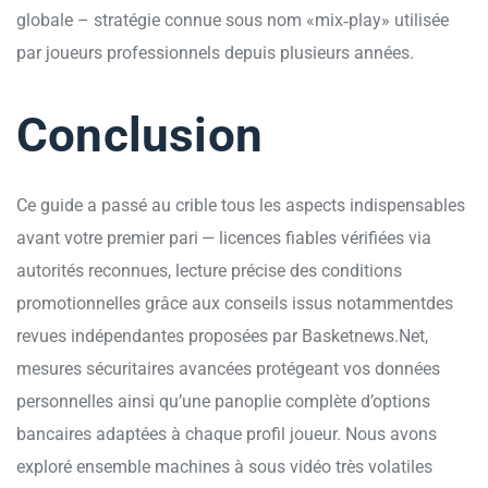
globale – stratégie connue sous nom «mix‑play» utilisée
par joueurs professionnels depuis plusieurs années.
Conclusion
Ce guide a passé au crible tous les aspects indispensables
avant votre premier pari — licences fiables vérifiées via
autorités reconnues, lecture précise des conditions
promotionnelles grâce aux conseils issus notammentdes
revues indépendantes proposées par Basketnews.Net,
mesures sécuritaires avancées protégeant vos données
personnelles ainsi qu’une panoplie complète d’options
bancaires adaptées à chaque profil joueur.​ Nous avons
exploré ensemble machines à sous vidéo très volatiles