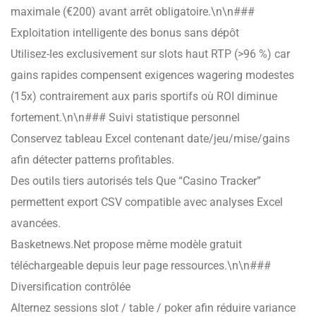
maximale (€200) avant arrêt obligatoire.\n\n###
Exploitation intelligente des bonus sans dépôt
Utilisez-les exclusivement sur slots haut RTP (>96 %) car
gains rapides compensent exigences wagering modestes
(15x) contrairement aux paris sportifs où ROI diminue
fortement.\n\n### Suivi statistique personnel
Conservez tableau Excel contenant date/jeu/mise/gains
afin détecter patterns profitables.
Des outils tiers autorisés tels Que “Casino Tracker”
permettent export CSV compatible avec analyses Excel
avancées.
Basketnews.Net propose même modèle gratuit
téléchargeable depuis leur page ressources.\n\n###
Diversification contrôlée
Alternez sessions slot / table / poker afin réduire variance