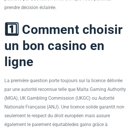
prendre décision éclairée.
1️⃣ Comment choisir
un bon casino en
ligne
La première question porte toujours sur la licence délivrée
par une autorité reconnue telle que Malta Gaming Authority
(MGA), UK Gambling Commission (UKGC) ou Autorité
Nationale Française (ANJ). Une licence solide garantit non
seulement le respect du droit européen mais assure
également le paiement équitabledes gains grâce à