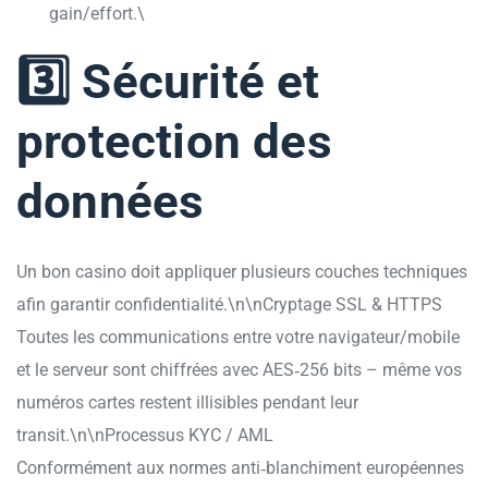
gain/effort.\
3️⃣ Sécurité et
protection des
données
Un bon casino doit appliquer plusieurs couches techniques
afin garantir confidentialité.\n\nCryptage SSL & HTTPS
Toutes les communications entre votre navigateur/mobile​
et le serveur sont chiffrées avec AES‑256 bits – même vos
numéros cartes restent illisibles pendant leur
transit.\n\nProcessus KYC / AML
Conformément aux normes anti‑blanchiment européennes