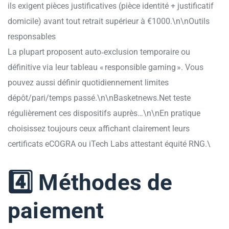
ils exigent pièces justificatives (pièce identité + justificatif
domicile) avant tout retrait supérieur à €1000.\n\nOutils
responsables
La plupart proposent auto‑exclusion temporaire ou
définitive via leur tableau « responsible gaming ». Vous
pouvez aussi définir quotidiennement limites
dépôt/pari/temps passé.\n\nBasketnews.Net teste
régulièrement ces dispositifs auprès…\n\nEn pratique
choisissez toujours ceux affichant clairement leurs
certificats eCOGRA ou iTech Labs attestant équité RNG.\
4️⃣ Méthodes de
paiement