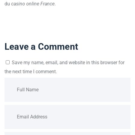
du
casino online France
.
Leave a Comment
Save my name, email, and website in this browser for
the next time I comment.