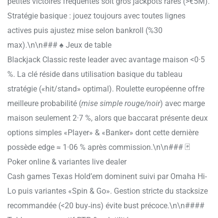
petites victoires fréquentes soit gros jackpots rares (>€5M).
Stratégie basique : jouez toujours avec toutes lignes
actives puis ajustez mise selon bankroll (%30
max).\n\n### ♠️ Jeux de table
Blackjack Classic reste leader avec avantage maison <0·5
%. La clé réside dans utilisation basique du tableau
stratégie («hit/stand» optimal). Roulette européenne offre
meilleure probabilité (
mise simple rouge/noir
) avec marge
maison seulement 2·7 %, alors que baccarat présente deux
options simples «Player» & «Banker» dont cette dernière
possède edge ≈ 1·06 % après commission.\n\n### 🃏
Poker online & variantes live dealer
Cash games Texas Hold’em dominent suivi par Omaha Hi-
Lo puis variantes «Spin & Go». Gestion stricte du stacksize
recommandée (<20 buy‑ins) évite bust précoce.\n\n####