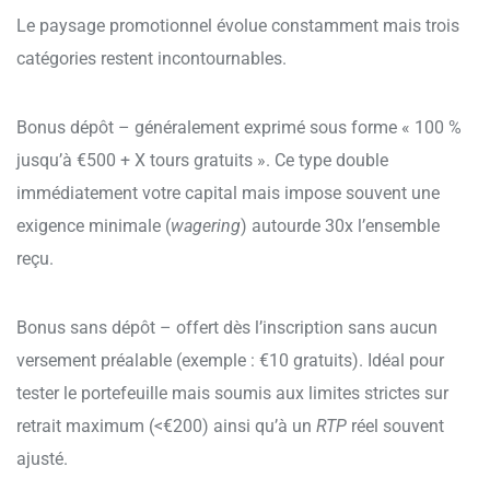
Le paysage promotionnel évolue constamment mais trois
catégories restent incontournables.
Bonus dépôt – généralement exprimé sous forme « 100 %
jusqu’à €500 + X tours gratuits ». Ce type double
immédiatement votre capital mais impose souvent une
exigence minimale (
wagering
) autourde 30x l’ensemble
reçu.
Bonus sans dépôt – offert dès l’inscription sans aucun
versement préalable (exemple : €10 gratuits). Idéal pour
tester le portefeuille mais soumis aux limites strictes sur
retrait maximum (<€200) ainsi qu’à un
RTP
réel souvent
ajusté.