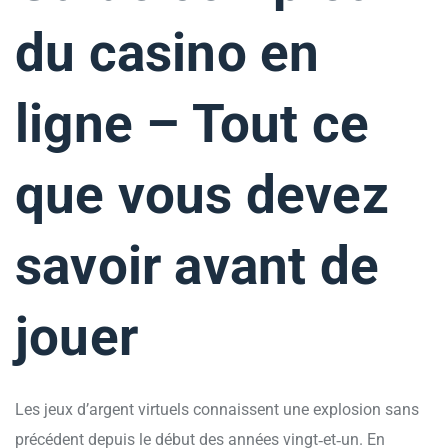
du casino en
ligne – Tout ce
que vous devez
savoir avant de
jouer
Les jeux d’argent virtuels connaissent une explosion sans
précédent depuis le début des années vingt‑et‑un. En