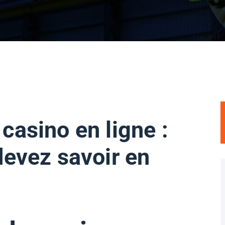
casino en ligne :
devez savoir en