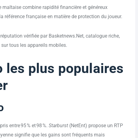
 maltaise combine rapidité financière et généreux
a référence française en matière de protection du joueur.
 réputation vérifiée par Basketnews.Net, catalogue riche,
 sur tous les appareils mobiles.
o les plus populaires
er
o
ris entre 95 % et 98 %.
Starburst
(NetEnt) propose un RTP
moyenne signifie que les gains sont fréquents mais