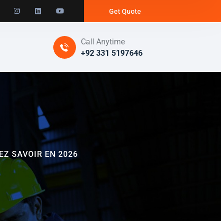
Get Quote
Call Anytime
+92 331 5197646
EZ SAVOIR EN 2026