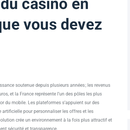
du casino en
 que vous devez
ssance soutenue depuis plusieurs années ; les revenus
os, et la France représente l’un des pôles les plus
sor du mobile. Les plateformes s’appuient sur des
 artificielle pour personnaliser les offres et les
olution crée un environnement à la fois plus attractif et
ent sécurité et transparence.