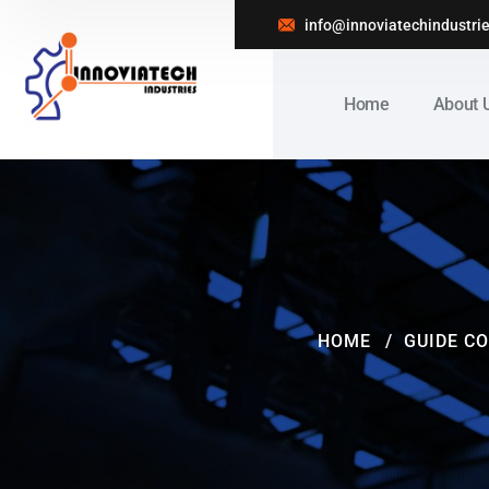
info@innoviatechindustri
Home
About 
HOME
GUIDE CO