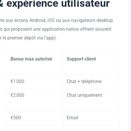
 expérience utilisateur
te aux écrans Android, iOS ou aux navigateurs desktop
s qui proposent une application native offrent souvent
le premier dépôt via l’app).
Bonus max autorisé
Support client
€1 000
Chat + téléphone
€2 000
Chat uniquement
€500
Email