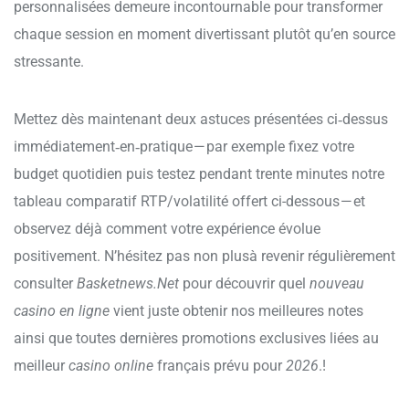
personnalisées demeure incontournable pour transformer
chaque session en moment divertissant plutôt qu’en source
stressante.
Mettez dès maintenant deux astuces présentées ci‑dessus
immédiatement‐en‐pratique — par exemple fixez votre
budget quotidien puis testez pendant trente minutes notre
tableau comparatif RTP/volatilité offert ci-dessous — et
observez déjà comment votre expérience évolue
positivement.​ N’hésitez pas non plusà revenir régulièrement
consulter
Basketnews.Net
pour découvrir quel
nouveau
casino en ligne
vient juste obtenir nos meilleures notes
ainsi que toutes dernières promotions exclusives liées au
meilleur
casino online
français prévu pour
2026
.!