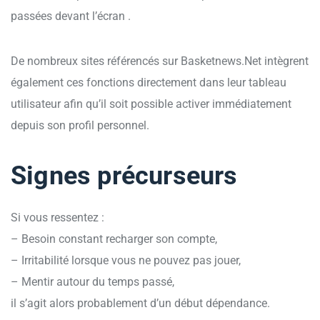
passées devant l’écran .
De nombreux sites référencés sur Basketnews.Net intègrent
également ces fonctions directement dans leur tableau
utilisateur afin qu’il soit possible activer immédiatement
depuis son profil personnel.
Signes précurseurs
Si vous ressentez :
– Besoin constant recharger son compte,
– Irritabilité lorsque vous ne pouvez pas jouer,
– Mentir autour du temps passé,
il s’agit alors probablement d’un début dépendance.