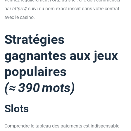
par
https://
suivi du nom exact inscrit dans votre contrat
avec le casino.
Stratégies
gagnantes aux jeux
populaires
(≈ 390 mots)
Slots
Comprendre le tableau des paiements est indispensable :