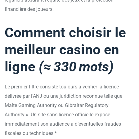
financière des joueurs.
Comment choisir le
meilleur casino en
ligne
(≈ 330 mots)
Le premier filtre consiste toujours à vérifier la licence
délivrée par l’ANJ ou une juridiction reconnue telle que
Malte Gaming Authority ou Gibraltar Regulatory
Authority ». Un site sans licence officielle expose
immédiatement son audience à d’éventuelles fraudes
fiscales ou techniques.*