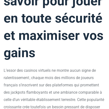
savoir pour jouer
en toute sécurité
et maximiser vos
gains
L’essor des casinos virtuels ne montre aucun signe de
ralentissement ; chaque mois des millions de joueurs
français s’inscrivent sur des plateformes qui promettent
des jackpots flamboyants et une ambiance comparable à
celle d’un véritable établissement terrestre. Cette popularité
croissante crée toutefois un besoin pressant de disposer