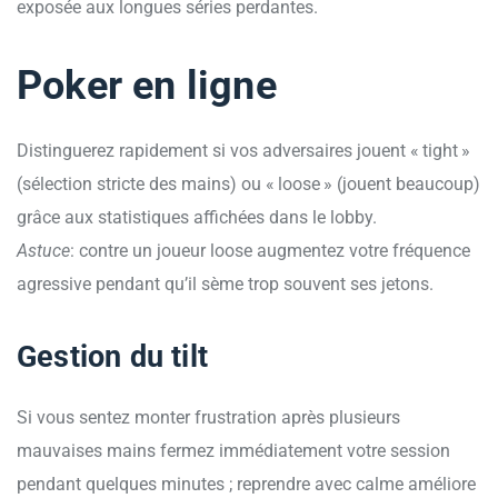
exposée aux longues séries perdantes.
Poker en ligne
Distinguerez rapidement si vos adversaires jouent « tight »
(sélection stricte des mains) ou « loose » (jouent beaucoup)
grâce aux statistiques affichées dans le lobby.
Astuce
: contre un joueur loose augmentez votre fréquence
agressive pendant qu’il sème trop souvent ses jetons.
Gestion du tilt
Si vous sentez monter frustration après plusieurs
mauvaises mains fermez immédiatement votre session
pendant quelques minutes ; reprendre avec calme améliore