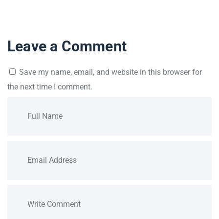
Leave a Comment
Save my name, email, and website in this browser for
the next time I comment.