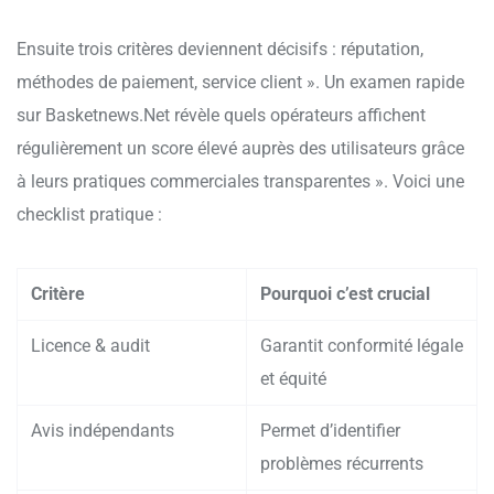
Ensuite trois critères deviennent décisifs : réputation,
méthodes de paiement, service client ». Un examen rapide
sur Basketnews.Net révèle quels opérateurs affichent
régulièrement un score élevé auprès des utilisateurs grâce
à leurs pratiques commerciales transparentes ». Voici une
checklist pratique :
Critère
Pourquoi c’est crucial
Licence & audit
Garantit conformité légale
et équité
Avis indépendants
Permet d’identifier
problèmes récurrents